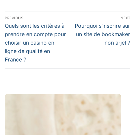
Post
PREVIOUS
NEXT
navigation
Previous
Next
Quels sont les critères à
Pourquoi s’inscrire sur
post:
post:
prendre en compte pour
un site de bookmaker
choisir un casino en
non arjel ?
ligne de qualité en
France ?