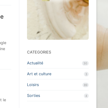
ie
ngle
ine
CATEGORIES
Actualité
30
Art et culture
3
Loisirs
89
Sorties
4
t le