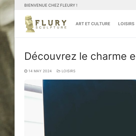
Skip
BIENVENUE CHEZ FLEURY !
to
content
ART ET CULTURE
LOISIRS
Découvrez le charme en
14 MAY 2024
LOISIRS