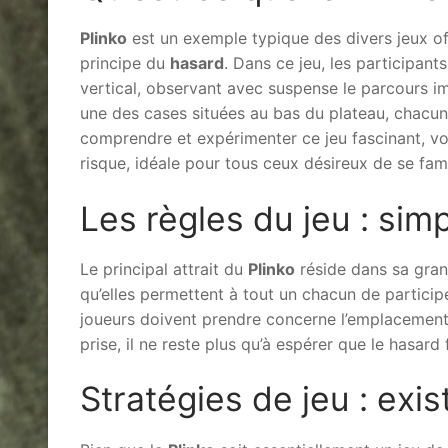
Plinko
est un exemple typique des divers jeux of
principe du
hasard
. Dans ce jeu, les participant
vertical, observant avec suspense le parcours imp
une des cases situées au bas du plateau, chacu
comprendre et expérimenter ce jeu fascinant, 
risque, idéale pour tous ceux désireux de se famil
Les règles du jeu : simp
Le principal attrait du
Plinko
réside dans sa grand
qu’elles permettent à tout un chacun de participe
joueurs doivent prendre concerne l’emplacement où
prise, il ne reste plus qu’à espérer que le hasard
Stratégies de jeu : exi