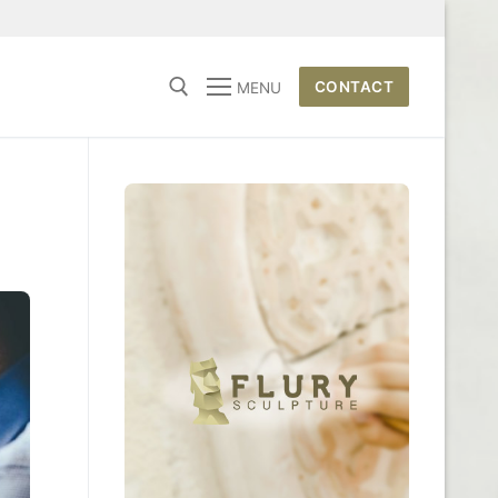
CONTACT
MENU