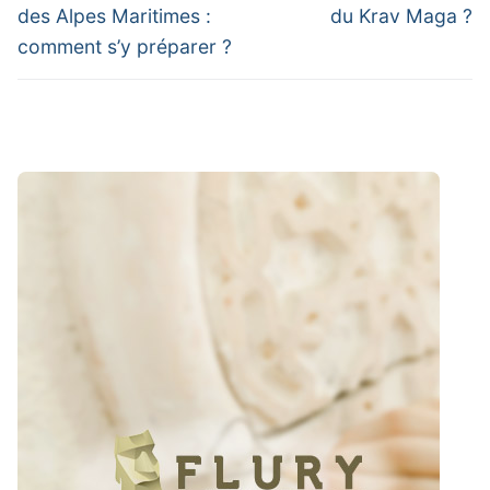
post:
post:
des Alpes Maritimes :
du Krav Maga ?
comment s’y préparer ?