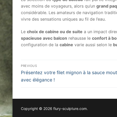
avec moins de voyageurs, alors qu’un
grand pa
considérable. Les amateurs de navigation traditi
vivre des sensations uniques au fil de l’eau.
Le
choix de cabine ou de suite
a un impact direc
spacieuse avec balcon
rehausse le
confort à bo
configuration de la
cabine
varie aussi selon le
b
Post
PREVIOUS
Previous
navigation
Présentez votre filet mignon à la sauce mou
post:
avec élégance !
Copyright © 2026 flury-sculpture.com.