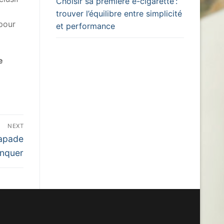
Choisir sa première e-cigarette :
trouver l’équilibre entre simplicité
pour
et performance
e
NEXT
capade
anquer