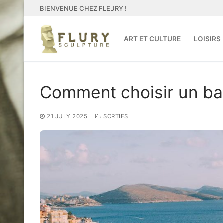
Skip
BIENVENUE CHEZ FLEURY !
to
content
ART ET CULTURE
LOISIRS
Comment choisir un bat
21 JULY 2025
SORTIES