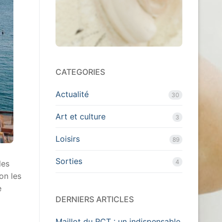
CATEGORIES
Actualité
30
Art et culture
3
Loisirs
89
Sorties
4
 les
on les
e
DERNIERS ARTICLES
Maillot du RCT : un indispensable