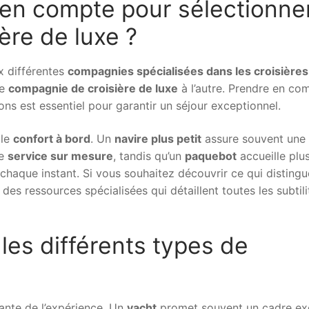
 en compte pour sélectionne
ère de luxe ?
ux différentes
compagnies spécialisées dans les croisières
ne
compagnie de croisière de luxe
à l’autre. Prendre en co
ions est essentiel pour garantir un séjour exceptionnel.
 le
confort à bord
. Un
navire plus petit
assure souvent une
le
service sur mesure
, tandis qu’un
paquebot
accueille plu
haque instant. Si vous souhaitez découvrir ce qui distingu
te des ressources spécialisées qui détaillent toutes les subtil
les différents types de
rante de l’expérience. Un
yacht
promet souvent un cadre exc