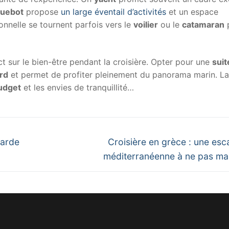
quebot
propose
un large éventail d’activités
et un espace
onnelle se tournent parfois vers le
voilier
ou le
catamaran
t sur le bien-être pendant la croisière. Opter pour une
suit
rd
et permet de profiter pleinement du panorama marin. La
udget
et les envies de tranquillité…
Next
tarde
Croisière en grèce : une es
post:
méditerranéenne à ne pas m