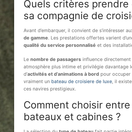
Quels critères prendre
sa compagnie de croisi
Avant d’embarquer, il convient de s’intéresser a
de gamme
. Les prestations offertes varient d’u
qualité du service personnalisé
et des installat
Le
nombre de passagers
influence directement
atmosphère plus intime et privilégie davantage 
d’
activités et d’animations à bord
pour occuper c
vraiment un
bateau de croisiere de luxe
, il exis
ces navires prestigieux.
Comment choisir entre 
bateaux et cabines ?
La sélection du
type de bateau
fait partie intég